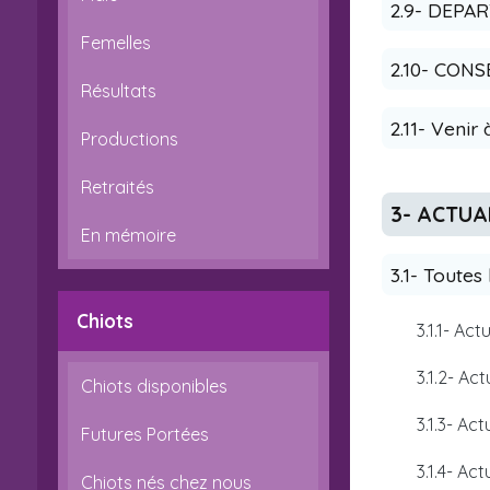
2.9- DEPA
Femelles
2.10- CONS
Résultats
2.11- Venir
Productions
Retraités
3- ACTUA
En mémoire
3.1- Toutes
Chiots
3.1.1- Act
3.1.2- Act
Chiots disponibles
3.1.3- Ac
Futures Portées
3.1.4- Ac
Chiots nés chez nous