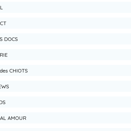
IL
ACT
RES DOCS
ERIE
 des CHIOTS
NEWS
IDS
FATAL AMOUR