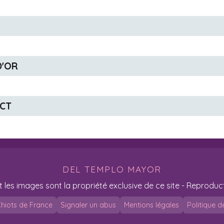
 D'OR
ACT
DEL TEMPLO MAYOR
t les images sont la propriété exclusive de ce site - Reproduct
hiots de France
Signaler un abus
Mentions légales
Politique d