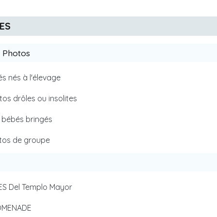
IES
s Photos
bés nés à l'élevage
otos drôles ou insolites
s bébés bringés
otos de groupe
EBES Del Templo Mayor
ROMENADE