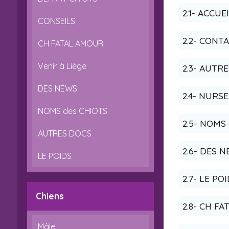
2.1- ACCUE
CONSEILS
2.2- CONT
CH FATAL AMOUR
Venir à Liège
2.3- AUT
DES NEWS
2.4- NURS
NOMS des CHIOTS
2.5- NOMS
AUTRES DOCS
2.6- DES 
LE POIDS
2.7- LE PO
Chiens
2.8- CH 
Mâle