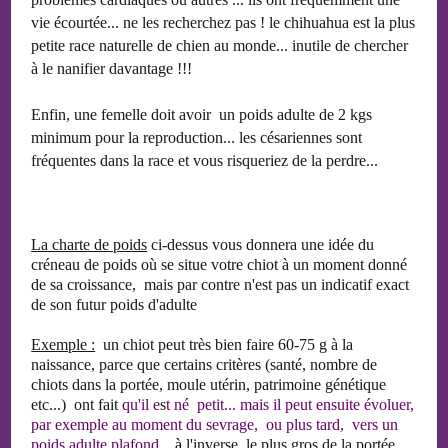
vie écourtée... ne les recherchez pas ! le chihuahua est la plus
petite race naturelle de chien au monde... inutile de chercher
à le nanifier davantage !!!
Enfin, une femelle doit avoir un poids adulte de 2 kgs
minimum pour la reproduction... les césariennes sont
fréquentes dans la race et vous risqueriez de la perdre...
La charte de poids
ci-dessus vous donnera une idée du
créneau de poids où se situe votre chiot à un moment donné
de sa croissance, mais par contre n'est pas un indicatif exact
de son futur poids d'adulte
Exemple :
un chiot peut très bien faire 60-75 g à la
naissance, parce que certains critères (santé, nombre de
chiots dans la portée, moule utérin, patrimoine génétique
etc...) ont fait
qu'il e
s
t né petit... mais il peut
ensuite
évoluer,
par exemple au moment du sevrage, ou plus tard, vers un
poids adulte plafond...
à
l'inverse, le plus gros de la portée